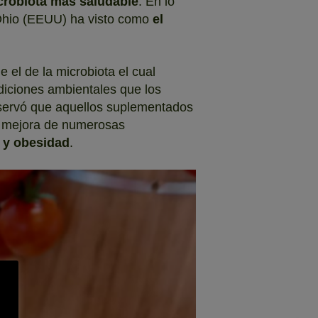
icrobiota más saludable
. En lo
e Ohio (EEUU) ha visto como
el
.
el de la microbiota el cual
diciones ambientales que los
servó que aquellos suplementados
a mejora de numerosas
n y obesidad
.