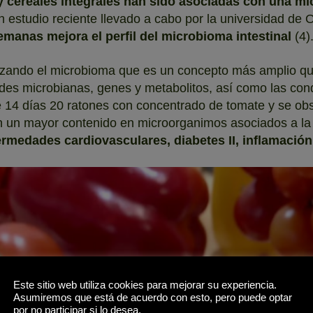
s y cereales integrales han sido asociadas con una m
n estudio reciente llevado a cabo por la universidad d
anas mejora el perfil del microbioma intestinal
(4)
zando el microbioma que es un concepto más amplio que 
des microbianas, genes y metabolitos, así como las con
 14 días 20 ratones con concentrado de tomate y se ob
on un mayor contenido en microorganimos asociados a l
ermedades cardiovasculares, diabetes II, inflamació
Este sitio web utiliza cookies para mejorar su experiencia.
Asumiremos que está de acuerdo con esto, pero puede optar
por no participar si lo desea.