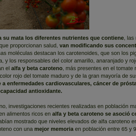
a su mata los diferentes nutrientes que contiene
, la
y que proporcionan salud,
van modificando sus concen
sas moléculas destacan los carotenoides, que son los p
a, y los responsables del color amarillo, anaranjado y ro
an el
alfa y beta caroteno
, más presentes en el tomate 
 color rojo del tomate maduro y de la gran mayoría de s
e a enfermedades cardiovasculares, cáncer de próst
 capacidad antioxidante.
eno, investigaciones recientes realizadas en población 
n alimentos ricos en
alfa y beta caroteno se asoció 
 habían mostrado que niveles elevados de alfa caroteno 
roteno con una
mejor memoria
en población entre 65 y 9