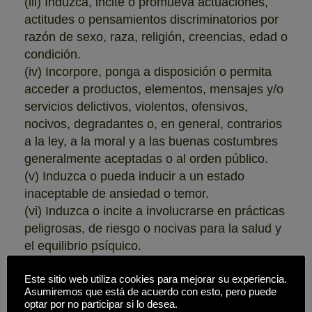
(iii) Induzca, incite o promueva actuaciones,
actitudes o pensamientos discriminatorios por
razón de sexo, raza, religión, creencias, edad o
condición.
(iv) Incorpore, ponga a disposición o permita
acceder a productos, elementos, mensajes y/o
servicios delictivos, violentos, ofensivos,
nocivos, degradantes o, en general, contrarios
a la ley, a la moral y a las buenas costumbres
generalmente aceptadas o al orden público.
(v) Induzca o pueda inducir a un estado
inaceptable de ansiedad o temor.
(vi) Induzca o incite a involucrarse en prácticas
peligrosas, de riesgo o nocivas para la salud y
el equilibrio psíquico.
(vii) Se encuentra protegido por la legislación
Este sitio web utiliza cookies para mejorar su experiencia.
en materia de protección intelectual o industrial
Asumiremos que está de acuerdo con esto, pero puede
perteneciente a BIO-SABOR, S.A.T. o a
optar por no participar si lo desea.