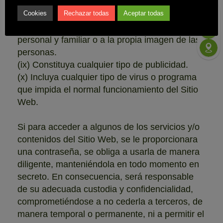
terceros sin que haya sido autorizado el uso
Cookies
Rechazar todas
Aceptar todas
que se pretenda realizar.
(viii) Sea contrario al honor, a la intimidad
personal y familiar o a la propia imagen de las
personas.
(ix) Constituya cualquier tipo de publicidad.
(x) Incluya cualquier tipo de virus o programa
que impida el normal funcionamiento del Sitio
Web.
Si para acceder a algunos de los servicios y/o
contenidos del Sitio Web, se le proporcionara
una contraseña, se obliga a usarla de manera
diligente, manteniéndola en todo momento en
secreto. En consecuencia, será responsable
de su adecuada custodia y confidencialidad,
comprometiéndose a no cederla a terceros, de
manera temporal o permanente, ni a permitir el