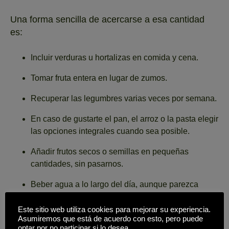
Una forma sencilla de acercarse a esa cantidad
es:
Incluir verduras u hortalizas en comida y cena.
Tomar fruta entera en lugar de zumos.
Recuperar las legumbres varias veces por semana.
En caso de gustarte el pan, el arroz o la pasta elegir
las opciones integrales cuando sea posible.
Añadir frutos secos o semillas en pequeñas
cantidades, sin pasarnos.
Beber agua a lo largo del día, aunque parezca
mentira, ayuda y mucho.
Este sitio web utiliza cookies para mejorar su experiencia.
La clave está en hacerlo poco a poco. Si una
Asumiremos que está de acuerdo con esto, pero puede
optar por no participar si lo desea.